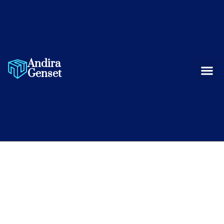
Andira
Project G
Tentang Ka
Genset