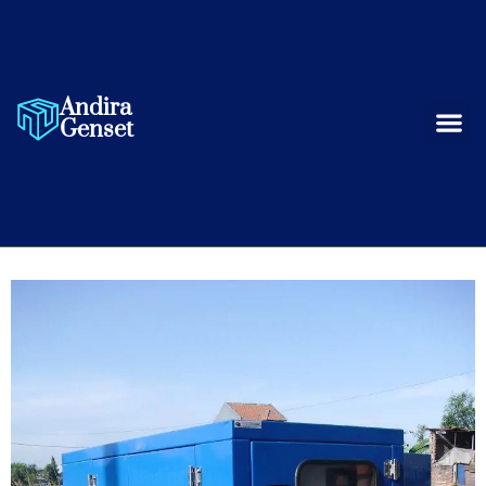
Andira
Project G
Tentang Ka
Genset